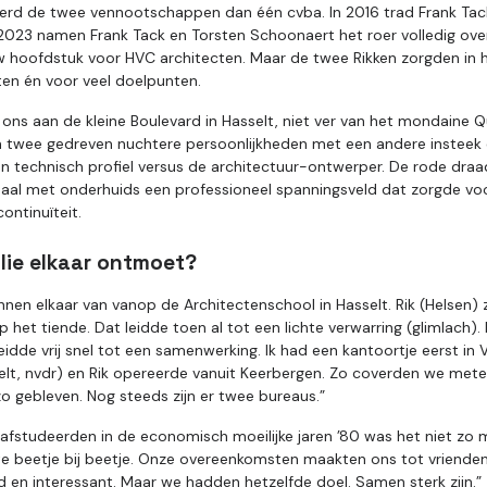
werd de twee vennootschappen dan één cvba. In 2016 trad Frank Tac
23 namen Frank Tack en Torsten Schoonaert het roer volledig over. D
w hoofdstuk voor HVC architecten. Maar de twee Rikken zorgden in 
ten én voor veel doelpunten.
 ons aan de kleine Boulevard in Hasselt, niet ver van het mondaine Qu
n twee gedreven nuchtere persoonlijkheden met een andere insteek
en technisch profiel versus de architectuur-ontwerper. De rode dra
al met onderhuids een professioneel spanningsveld dat zorgde voor
ontinuïteit.
lie elkaar ontmoet?
nen elkaar van vanop de Architectenschool in Hasselt. Rik (Helsen) 
op het tiende. Dat leidde toen al tot een lichte verwarring (glimlach).
eidde vrij snel tot een samenwerking. Ik had een kantoortje eerst in 
selt, nvdr) en Rik opereerde vanuit Keerbergen. Zo coverden we met
 zo gebleven. Nog steeds zijn er twee bureaus.”
 afstudeerden in de economisch moeilijke jaren ’80 was het niet zo 
te beetje bij beetje. Onze overeenkomsten maakten ons tot vrienden,
 en interessant. Maar we hadden hetzelfde doel. Samen sterk zijn.”