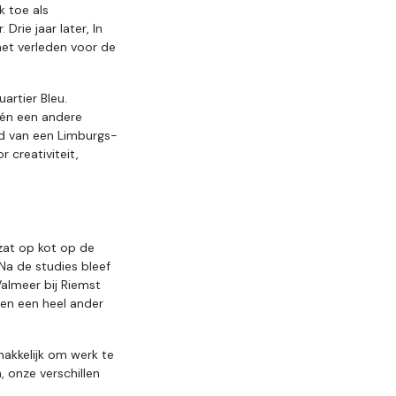
k toe als
rie jaar later, In
het verleden voor de
artier Bleu.
 én een andere
ad van een Limburgs-
 creativiteit,
zat op kot op de
 Na de studies bleef
Valmeer bij Riemst
een een heel ander
makkelijk om werk te
 onze verschillen