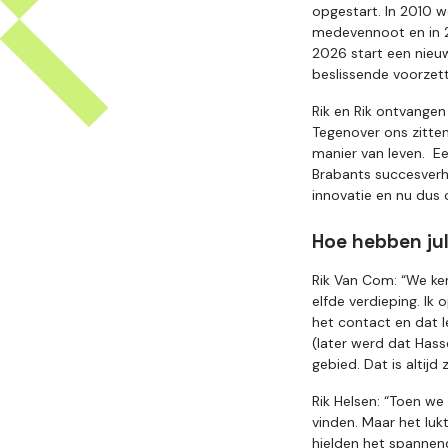
opgestart. In 2010 
medevennoot en in 20
2026 start een nieu
beslissende voorzet
Rik en Rik ontvangen
Tegenover ons zitte
manier van leven. E
Brabants succesverha
innovatie en nu dus c
Hoe hebben jul
Rik Van Com: “We ken
elfde verdieping. Ik 
het contact en dat l
(later werd dat Has
gebied. Dat is altijd
Rik Helsen: “Toen we
vinden. Maar het luk
hielden het spannend