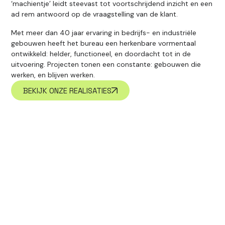
‘machientje’ leidt steevast tot voortschrijdend inzicht en een
ad rem antwoord op de vraagstelling van de klant.
Met meer dan 40 jaar ervaring in bedrijfs- en industriële
gebouwen heeft het bureau een herkenbare vormentaal
ontwikkeld: helder, functioneel, en doordacht tot in de
uitvoering. Projecten tonen een constante: gebouwen die
werken, en blijven werken.
BEKIJK ONZE REALISATIES
Logische architectuur
voor complexe
vraagstukken