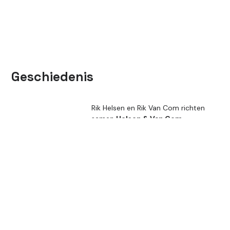
Geschiedenis
Rik Helsen en Rik Van Com richten
samen
Helsen & Van Com
Architecten
op. Een bureau dat
1984
vanuit vakmanschap en
betrokkenheid projecten realiseert in
de bedrijfs- en utiliteitsbouw.
Frank Tack
sluit zich aan. Hij brengt
een nieuwe generatie perspectief en
2000
een sterk gevoel voor projectregie
mee.