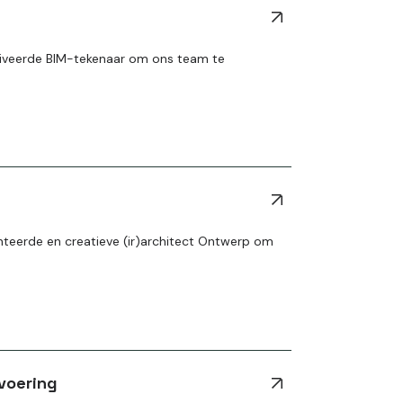
tiveerde BIM-tekenaar om ons team te
enteerde en creatieve (ir)architect Ontwerp om
tvoering