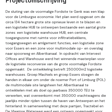
Projectomschrijving
De sluiting van de voormalige Fordsite te Genk was een klap
voor de Limburgse economie. Het plan werd opgevat om de
circa 134 hectare grote site opnieuw leven in te blazen en
een logistieke HUB te ontwerpen bestaande een aantal grote
zones: een logistieke warehouse HUB, een centrale
toegangszone met ruimte voor infiltratiebekkens,
toegangswegen en amlgement functies, een logistieke zone
voor Essers en een zone voor multimodale op- en overslag
naar spoorweg en Albertkanaal. In opdracht van Intervest
Offices and Warehouse werd het winnende masterplan voor
de logistieke reconversie van de grote voormalige Fordsite
opgemaakt. De ontwikkeling betreft 250.000m2 logistieke
warehouses. Groep Machiels en groep Essers sloegen de
handen in elkaar om onder de noemer Port of Limburg (POL)
de multimodale site langsheen het Albertkanaal te
ontwikkelen met als doel op jaarbasis 350.000 TEU te
verwerken, wat overeenkomt met 350.000 vrachtwagens die
jaarlijks minder rijden tussen de haven van Antwerpen en het
hinterland. In samenwerking met deze partijen, Tractebel en
De Vlaamse Waterweg werd een ontwerp opgemaakt voor