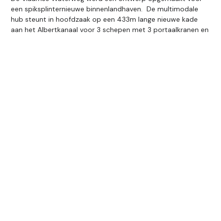
een spiksplinternieuwe binnenlandhaven. De multimodale
hub steunt in hoofdzaak op een 433m lange nieuwe kade
aan het Albertkanaal voor 3 schepen met 3 portaalkranen en
een 30.410m² grote bulkoverslagzone. De container op- en
overslag bestaat uit een logistieke handelingzone en een
50.750m² grote containerterminal voor containerhandeling
met reachstackers. Het ontwerp bevat ook een 10.530m2
grote gebouwencluster met het HQ kantoor voor Port of
Limburg, een werkplaats voor onderhoud van de
reachstackers, een aantal Value Added Service gebouwen
(POL/ICL/afvulhal) en 36.000m² gekoelde
gecompartimenteerde warehouse overslag (nog te
realiseren).